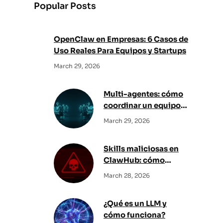
Popular Posts
c
h
OpenClaw en Empresas: 6 Casos de
Uso Reales Para Equipos y Startups
March 29, 2026
Multi-agentes: cómo
coordinar un equipo
de IA
March 29, 2026
Skills maliciosas en
ClawHub: cómo
detectarlas antes de
March 28, 2026
instalar
¿Qué es un LLM y
cómo funciona?