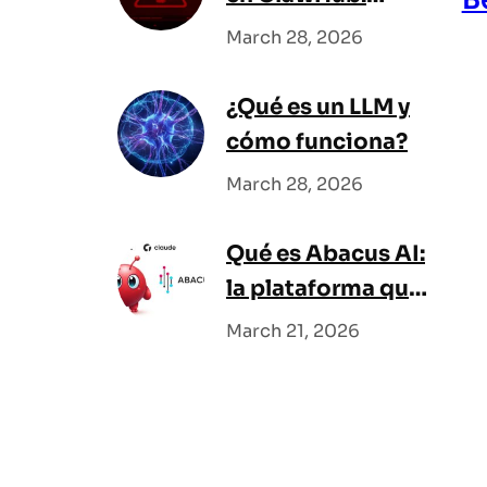
cómo detectarlas
March 28, 2026
antes de instalar
¿Qué es un LLM y
cómo funciona?
March 28, 2026
Qué es Abacus AI:
la plataforma que
junta todos los
March 21, 2026
modelos en uno