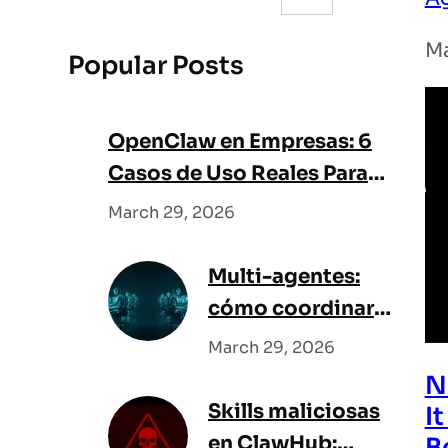
e
a
Ma
Popular Posts
r
c
h
OpenClaw en Empresas: 6
Casos de Uso Reales Para
Equipos y Startups
March 29, 2026
Multi-agentes:
cómo coordinar
un equipo de IA
March 29, 2026
N
Skills maliciosas
I
en ClawHub:
B