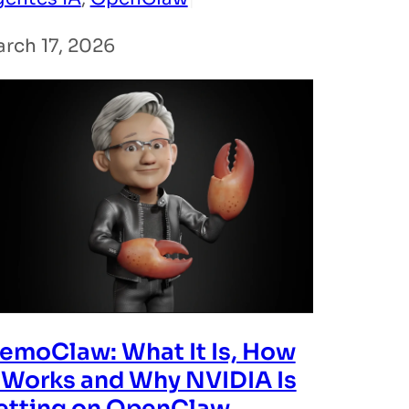
rch 17, 2026
emoClaw: What It Is, How
t Works and Why NVIDIA Is
etting on OpenClaw