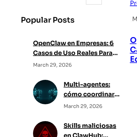
e
Pr
a
Popular Posts
|
M
r
c
O
h
OpenClaw en Empresas: 6
C
Casos de Uso Reales Para
E
Equipos y Startups
March 29, 2026
Multi-agentes:
cómo coordinar
un equipo de IA
March 29, 2026
Skills maliciosas
en ClawHub: