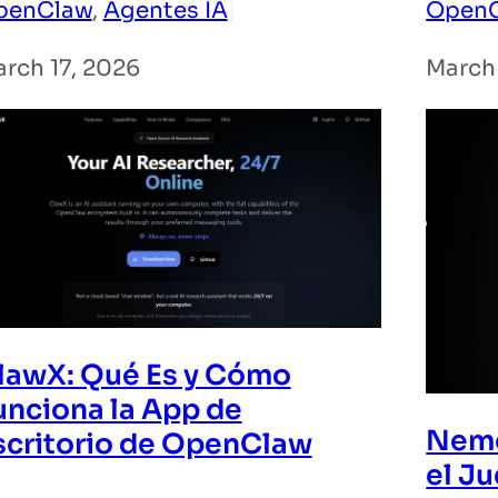
penClaw
, 
Agentes IA
|
Open
rch 17, 2026
March 
lawX: Qué Es y Cómo
unciona la App de
Nemo
scritorio de OpenClaw
el J