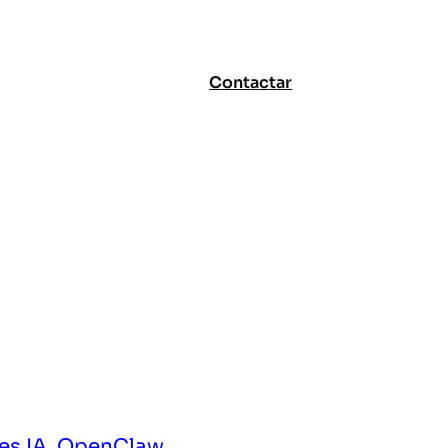
Contactar
es IA
, 
OpenClaw
|