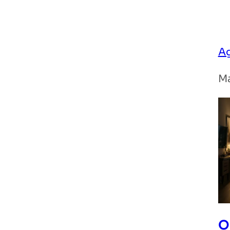
Ag
Ma
O