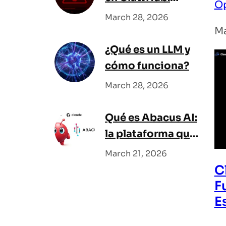
O
cómo detectarlas
March 28, 2026
antes de instalar
Ma
¿Qué es un LLM y
cómo funciona?
March 28, 2026
Qué es Abacus AI:
la plataforma que
junta todos los
March 21, 2026
modelos en uno
C
F
E