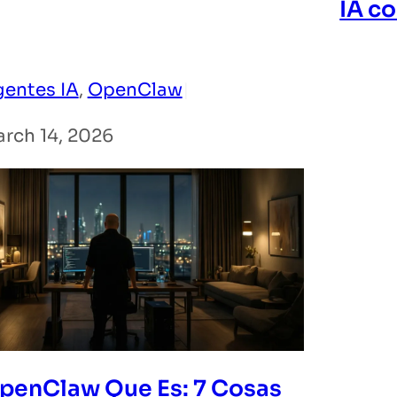
IA c
entes IA
, 
OpenClaw
|
rch 14, 2026
penClaw Que Es: 7 Cosas